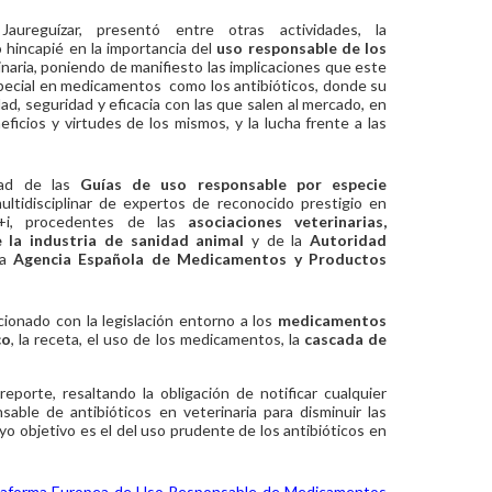
ureguízar, presentó entre otras actividades, la
o hincapié en la importancia del
uso responsable de los
inaria, poniendo de manifiesto las implicaciones que este
pecial en medicamentos como los antibióticos, donde su
ad, seguridad y eficacia con las que salen al mercado, en
icios y virtudes de los mismos, y la lucha frente a las
idad de las
Guías de uso responsable por especie
ltidisciplinar de expertos de reconocido prestigio en
t+i, procedentes de las
asociaciones veterinarias,
e la industria de sanidad animal
y de la
Autoridad
la
Agencia Española de Medicamentos y Productos
ionado con la legislación entorno a los
medicamentos
co
, la receta, el uso de los medicamentos, la
cascada de
 reporte, resaltando la obligación de notificar cualquier
ble de antibióticos en veterinaria para disminuir las
uyo objetivo es el del uso prudente de los antibióticos en
aforma Europea de Uso Responsable de Medicamentos