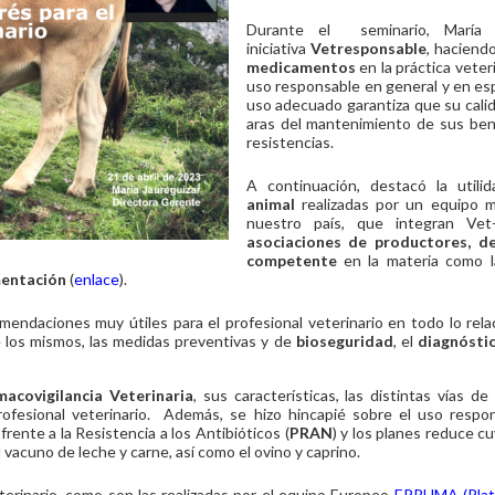
Durante el seminario, María Ja
iniciativa
Vetresponsable
, haciend
medicamentos
en la práctica veter
uso responsable en general y en es
uso adecuado garantiza que su calid
aras del mantenimiento de sus benef
resistencias.
A continuación, destacó la util
animal
realizadas por un equipo mu
nuestro país, que integran Ve
asociaciones de productores, d
competente
en la materia como 
mentación
(
enlace
).
ndaciones muy útiles para el profesional veterinario en todo lo relac
de los mismos, las medidas preventivas y de
bioseguridad
, el
diagnósti
macovigilancia Veterinaria
, sus características, las distintas vías de
fesional veterinario. Además, se hizo hincapié sobre el uso responsa
rente a la Resistencia a los Antibióticos (
PRAN
) y los planes reduce c
 vacuno de leche y carne, así como el ovino y caprino.
terinario, como son las realizadas por el equipo Europeo
EPRUMA (Plat