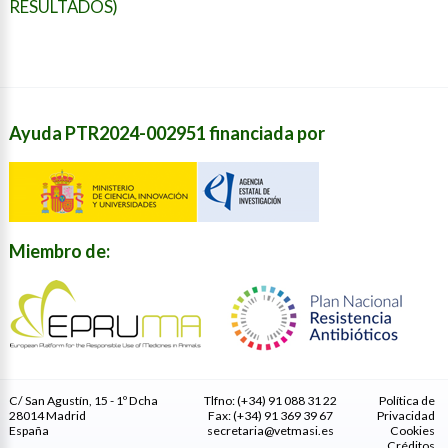
RESULTADOS)
Ayuda PTR2024-002951 financiada por
Miembro de:
C/ San Agustín, 15 - 1º Dcha
Tlfno: (+34) 91 088 31 22
Política de
28014 Madrid
Fax: (+34) 91 369 39 67
Privacidad
España
secretaria@vetmasi.es
Cookies
Créditos