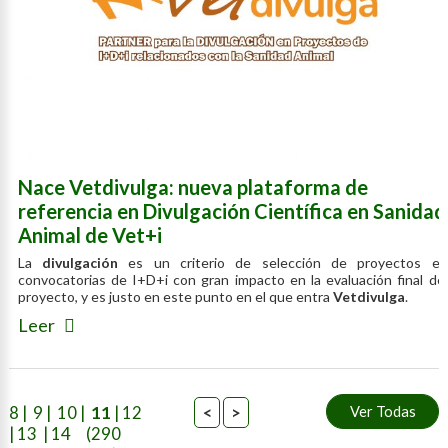
Nace Vetdivulga: nueva plataforma de
referencia en Divulgación Científica en Sanidad
Animal de Vet+i
La
divulgación
es un criterio de selección de proyectos en
convocatorias de I+D+i con gran impacto en la evaluación final del
proyecto, y es justo en este punto en el que entra
Vetdivulga
.
Leer
8
|
9
|
10
|
11
|
12
<
>
|
13
|
14
(290